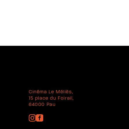
Cinéma Le Méliès,
15 place du Foirail,
64000 Pau