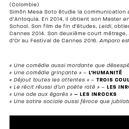
(Colombie)
Simón Mesa Soto étudie la communication au
d’Antoquia. En 2014, il obtient son Master en
School. Son film de fin d’études,
Leidi
, obti
Cannes 2014. Son deuxième court métrage,
d’Or au Festival de Cannes 2016.
Amparo
est
« Une comédie aussi mordante que désespé
« Une comédie grinçante » –
L’HUMANITÉ
« Déjout toutes les attentes » –
TROIS COU
« Le récit réussi d’un poète raté »
–
LES IN
« Une ode aux égarés »
– LES INROCKS
« Une satire sociale aussi féroce que jubilat