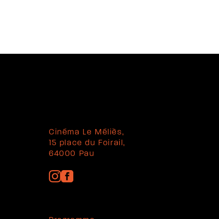
Cinéma Le Méliès,
15 place du Foirail,
64000 Pau