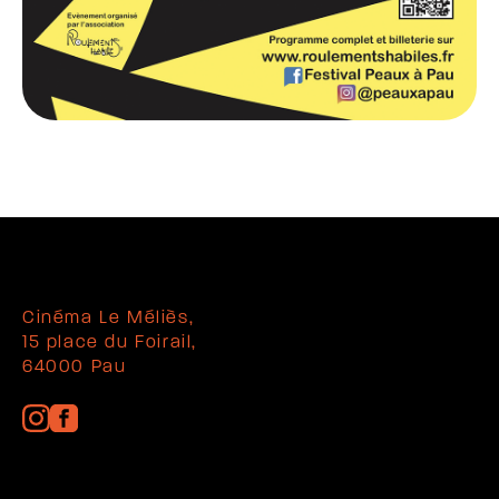
Cinéma Le Méliès,
15 place du Foirail,
64000 Pau