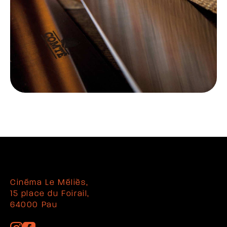
Cinéma Le Méliès,
15 place du Foirail,
64000 Pau