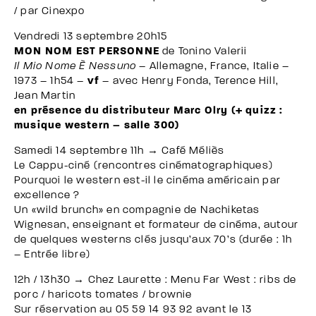
/ par Cinexpo
Vendredi 13 septembre 20h15
MON NOM EST PERSONNE
de Tonino Valerii
Il Mio Nome È Nessuno
– Allemagne, France, Italie –
1973 – 1h54 –
vf
– avec Henry Fonda, Terence Hill,
Jean Martin
en présence du distributeur Marc Olry (+ quizz :
musique western – salle 300)
Samedi 14 septembre 11h → Café Méliès
Le Cappu-ciné (rencontres cinématographiques)
Pourquoi le western est-il le cinéma américain par
excellence ?
Un «wild brunch» en compagnie de Nachiketas
Wignesan, enseignant et formateur de cinéma, autour
de quelques westerns clés jusqu’aux 70’s (durée : 1h
– Entrée libre)
12h / 13h30 → Chez Laurette : Menu Far West : ribs de
porc / haricots tomates / brownie
Sur réservation au 05 59 14 93 92 avant le 13