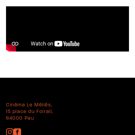
Cinéma Le Méliès,
15 place du Foirail,
64000 Pau