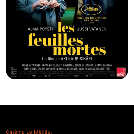
Cinéma Le Méliès,