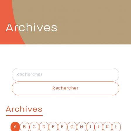
Archives
Rechercher
Archives
A
B
C
D
E
F
G
H
I
J
K
L