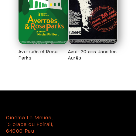
Averroès et Rosa
Avoir 20 ans dans les
Parks
Aurès
Cinéma Le Méliès,
15 place du Foirail,
64000 Pau