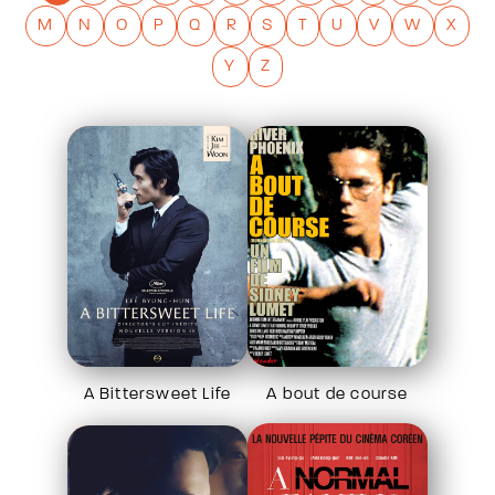
M
N
O
P
Q
R
S
T
U
V
W
X
Y
Z
A Bittersweet Life
A bout de course