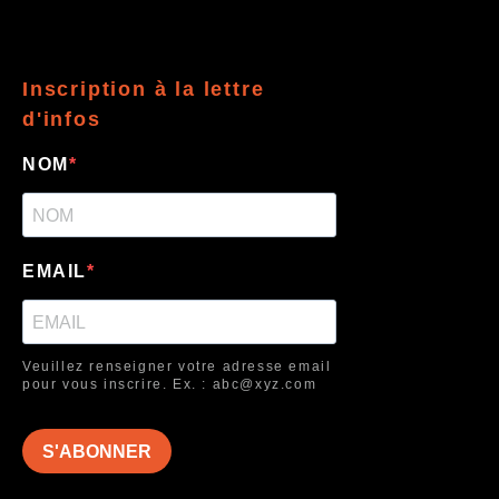
Inscription à la lettre
d'infos
NOM
EMAIL
Veuillez renseigner votre adresse email
pour vous inscrire. Ex. : abc@xyz.com
S'ABONNER