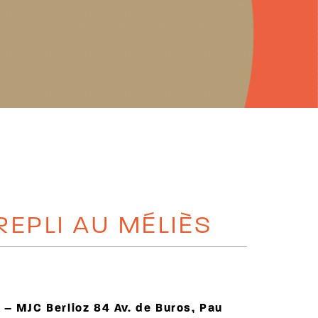
 REPLI AU MÉLIÈS
5 – MJC Berlioz
84 Av. de Buros, Pau