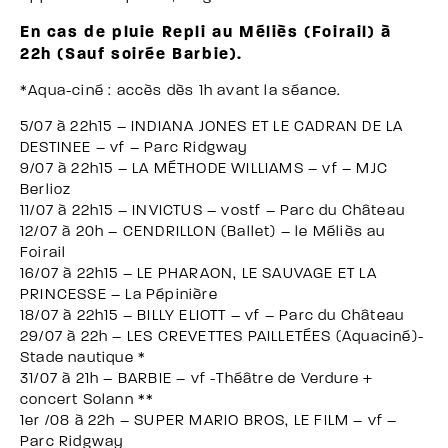
En cas de pluie Repli au Méliès (Foirail) à
22h (Sauf soirée Barbie).
*Aqua-ciné : accès dès 1h avant la séance.
5/07 à 22h15 –
INDIANA JONES ET LE CADRAN DE LA
DESTINEE
– vf – Parc Ridgway
9/07 à 22h15 –
LA MÉTHODE WILLIAMS
– vf – MJC
Berlioz
11/07 à 22h15 –
INVICTUS
– vostf – Parc du Château
12/07 à 20h –
CENDRILLON (Ballet)
– le Méliès au
Foirail
16/07 à 22h15 –
LE PHARAON, LE SAUVAGE ET LA
PRINCESSE
– La Pépinière
18/07 à 22h15 –
BILLY ELIOTT
– vf – Parc du Château
29/07 à 22h –
LES CREVETTES PAILLETÉES
(Aquaciné)-
Stade nautique *
31/07 à 21h – BARBIE – vf -Théâtre de Verdure +
concert Solann **
1er /08 à 22h – SUPER MARIO BROS, LE FILM – vf –
Parc Ridgway