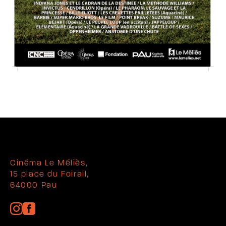
Cinéma Le Méliès,
15 place du Foirail,
64000 Pau