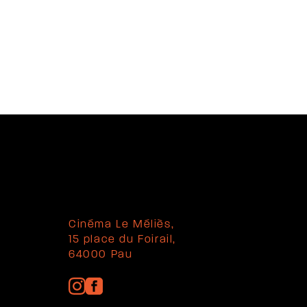
Cinéma Le Méliès,
15 place du Foirail,
64000 Pau