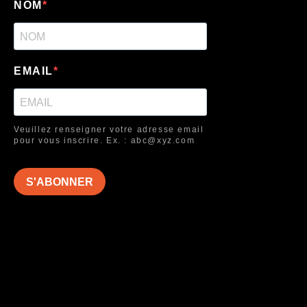
NOM
EMAIL
Veuillez renseigner votre adresse email
pour vous inscrire. Ex. : abc@xyz.com
S'ABONNER